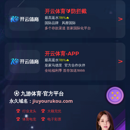
2024-10-19
ly官网正处级组织员、党委副书记杨泰黔同志为第68期入党积极分子培训班学员授课
2024-10-18
ly官网副院长禄颖同志为第68期入党积极分子培训班学员授课
2024-10-17
ly官网党委书记卢文芸教授为第68期入党积极分子培训班学员授课
2024-10-11
贵州师范大学ly官网副院长于昌利教授到我院作考研辅导
2024-10-11
全国一等奖！贵州民族大学学子在2024“高教社杯”大学生“用外语讲好中国故事”短视频全国交流活动中获佳绩