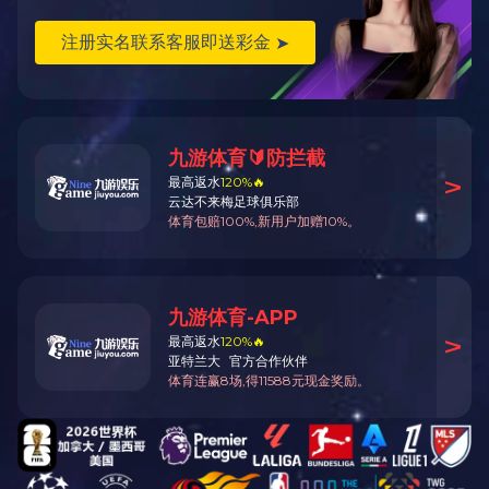
2024-10-03
开展考研动员，助力学子上岸
2024-09-25
《青春戎装》‍​
2024-09-23
​军训日常（中秋节）
2024-09-18
军训日常（一）
2024-09-13
转发 贵州民族大学2024年秋季学期校园招聘活动