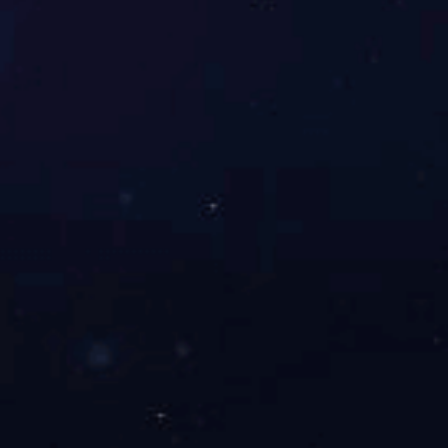
中共ly官网委员会召开换届选举大会
2024-04-13
第67期积极分子培训班顺利开班
2024-04-02
...
...
乐鱼（中国）
上页
1
4
5
6
7
8
20
下页
尾页
版权所有 © ly官网 黔ICP备16000646号-1
联系我们
地址：贵州省贵阳市花溪区贵州民族大学