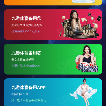
2024-07-08
司显柱教授来院开展学术报告会
2024-07-01
黄国文教授来院开展学术报告会
2024-07-01
我院赴兴义开展招生宣传
2024-06-26
ly官网2024届本科生毕业典礼暨学位授予仪式成功举行
2024-06-14
喜 报 我院学生获“学党纪 明规矩 强党性”党纪学习教育知识竞答决赛二等奖