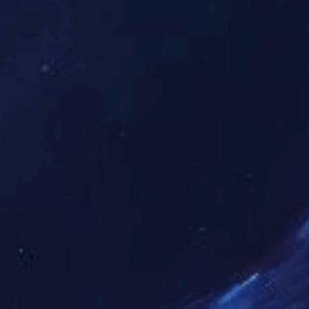
06
13
日
:33
览
：
]