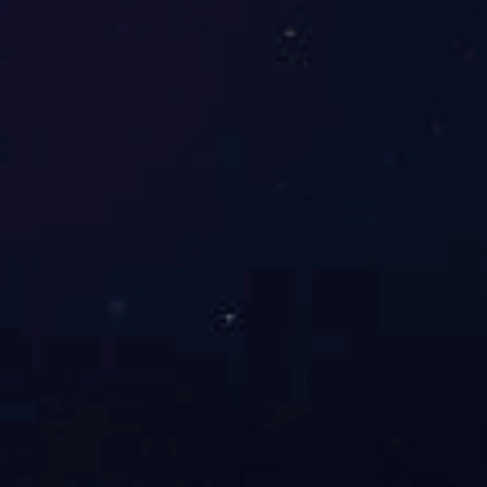
学
者
12
研
究
方
向
应
用
语