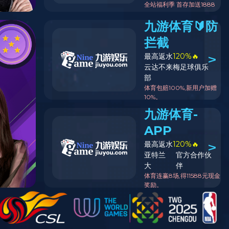
硕
博
导
师