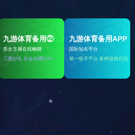
王
葵
发布
日
期：
025