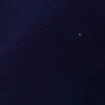
美
国
北
阿
拉
巴
马
大
学
访
问