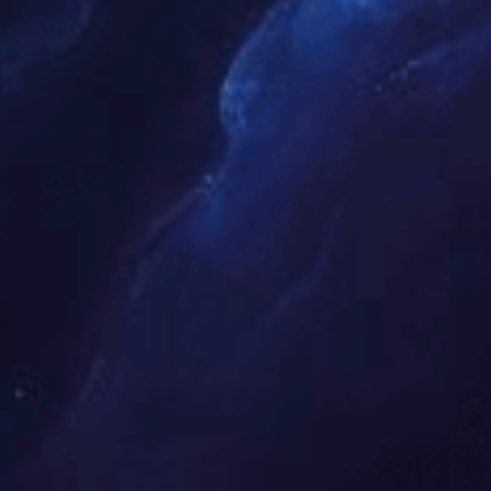
京
外
国
语
大
学
访
问
学
者