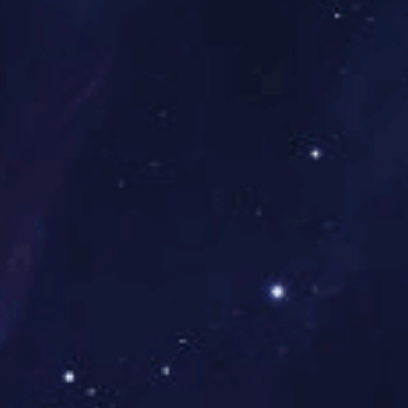
年
月
12
浏
量
[