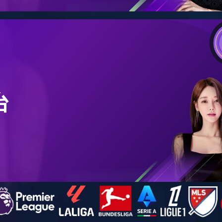
系部师资
博士
当
硕博导师
前位
置：
退休教师
本站
乐鱼
（中
国）
-
师
资力
量 -