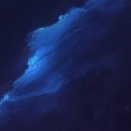
978.7
，
，