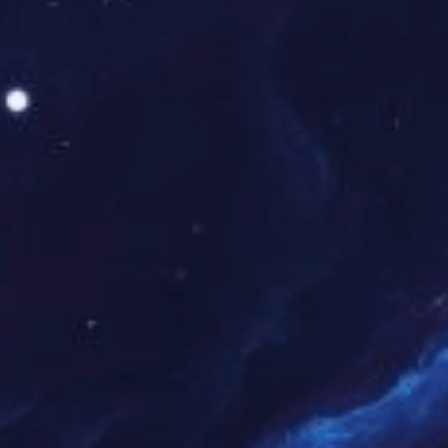
王
葵
|1
|
硕
士
副
教
授
北