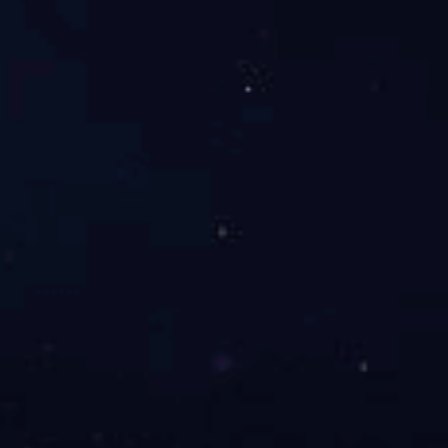
，
29078972@qq.com
：