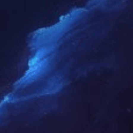
日
:37
览
：
]