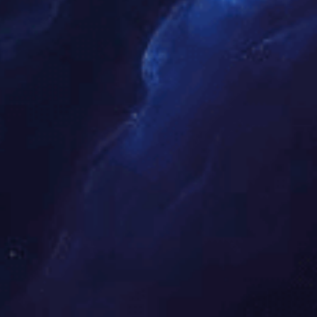
步
贯
彻
落
实
《
育
部
关
于