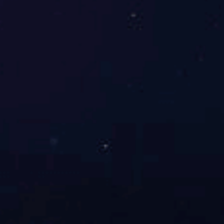
和
江
苏
省
委
宣
传
部
联
合