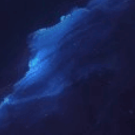
国总
决赛
一等
奖
发布
日
期：
024
10