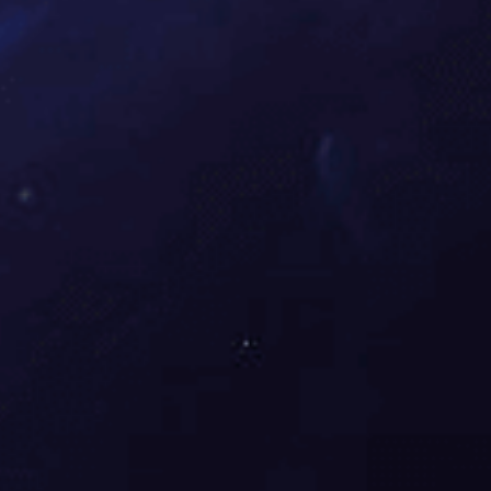
23
日
:07
览
：
]
10