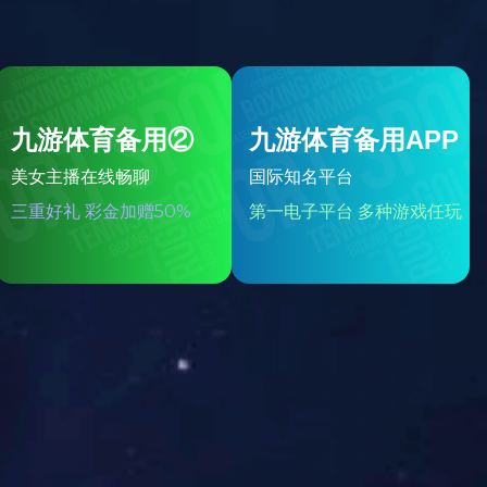
y
官
网
学
子
在
第
9
届
中