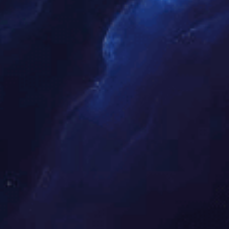
月
09
浏
量
[
月