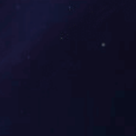
17
日
—
21
日
由
中
国
日
报
社