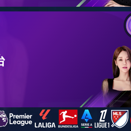
学院新闻
通知公告
当
学术活动
前位
置：
本站
乐鱼
（中
国）
-
学
院新
闻 -