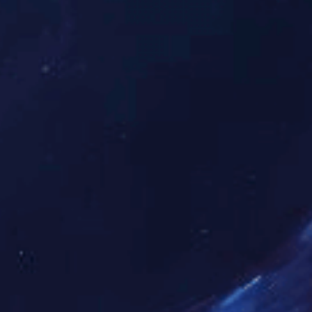
国
日
报
社
21世
纪
杯”全
国英
语演
讲比
赛中
获全