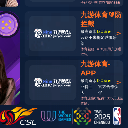
学
院
新
闻