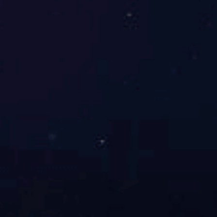
号
楼
4
1
报
告
厅
成
功
举
办