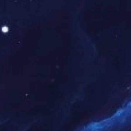
年
月
13
浏
量
[