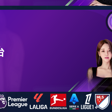
学院新闻
通知公告
当
学术活动
前位
置：
本站
乐鱼
（中
国）
-
学
院新
闻 -