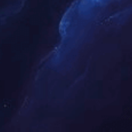
年
11
月
29
日
贵
州
民
族