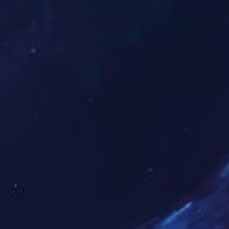
报和
课程
建
设”经
验分
享会
发布
日
期：
024