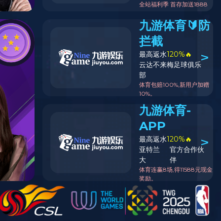
学
院
新
闻