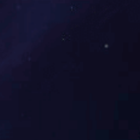
大
学
ly
官
网
在
北
校
区
6