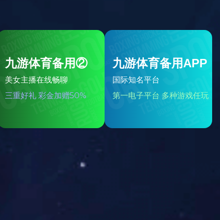
ly官
网成
功举
办
“国家
级一
流课
程申