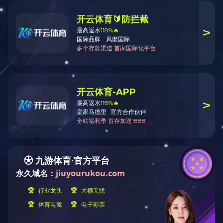
为提升学生就业竞争力，
促进毕业生高质量就
业，ly官网邀请优秀校友职业导师回学校分享就业
创业经历，举办
“促就业攻坚行动”系列就业育人主
题讲座。
2025年5月9日，ly官网优秀校友、
贵安综
保区副局长甘祖荣在ly官网
533教室
作题为
“赋能求
职路，起航新未来”就业指导讲座。讲座由ly官网
副院长禄颖主持。ly官网2023级全体学生及部分
2025届毕业生聆听讲座
。