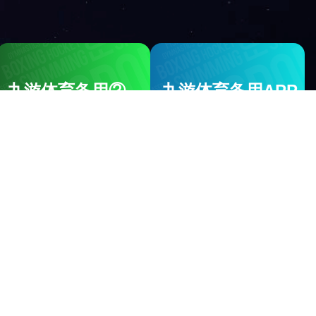
军
训
日
常
（五）
发布