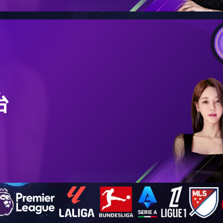
学院新闻
通知公告
学术活动
当
前位
置：
本站
乐鱼
（中
国）
-
学