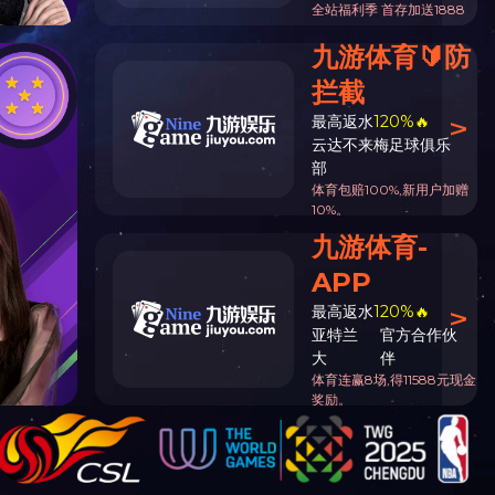
学
院
新
闻