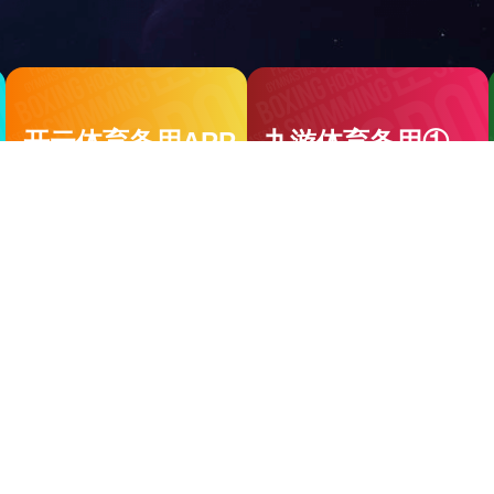
院新
闻 -