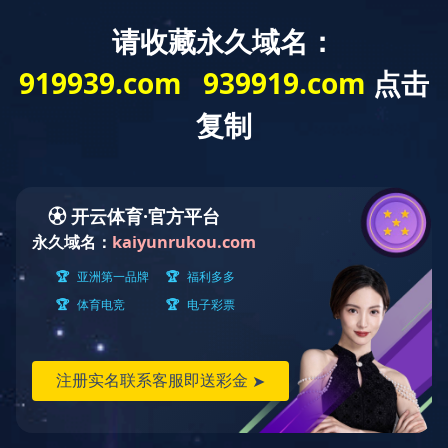
管理团队
管理团队
当前位置：
本站乐鱼（中国） -
学院概况 -
管理团队 -
罗丽娜
发布日期：2025年06月18日 11:14
浏览量：[
]