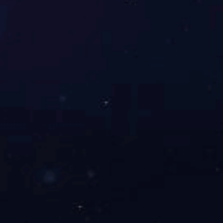
贵州民族大学74周年校庆ly官网校友邀请函
2025-05-08
我院召开征兵宣传动员会
2025-04-27
...
乐鱼（中国）
上页
1
2
3
4
5
20
下页
尾页
版权所有 © ly官网 黔ICP备16000646号-1
联系我们
地址：贵州省贵阳市花溪区贵州民族大学