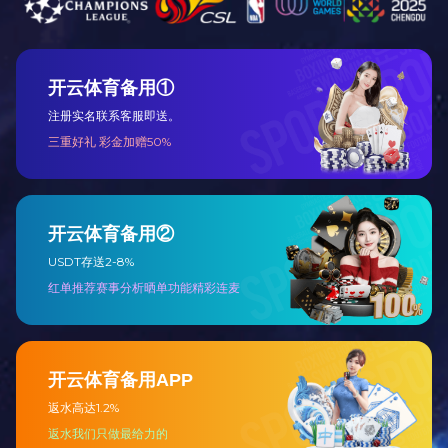
2025-07-07
民大学子洪灾中显担当 ——实习结束变救灾先锋，共同守护榕江家园
2025-07-01
当翻译遇见苗药：跨学科实践进行时 贵州民族大学翻译硕士走进贵州中医药大学药学院共探民族医药文化国际传播
2025-06-12
ly官网举办“择业有道，职途有方”就业育人讲座
2025-06-09
ly官网举办考研分享会
2025-06-05
广东外语外贸大学秦丽莉教授应邀到外院讲学