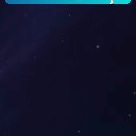
2025-05-26
ly官网举办“青春扬帆，梦想起航”就业育人讲座
2025-05-21
兴义市高层次人才、引进人才专题培训班在我校举办
2025-05-19
ly官网举行升旗仪式
2025-05-13
ly官网举办“跨境新方向，外贸新丝路”就业育人讲座
2025-05-11
ly官网举办“赋能求职路，起航新未来”就业育人讲座
2025-05-10